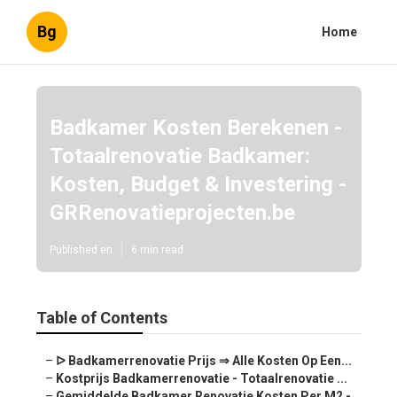
Bg
Home
Badkamer Kosten Berekenen -
Totaalrenovatie Badkamer:
Kosten, Budget & Investering -
GRRenovatieprojecten.be
Published en
6 min read
Table of Contents
–
ᐅ Badkamerrenovatie Prijs ⇒ Alle Kosten Op Een...
–
Kostprijs Badkamerrenovatie - Totaalrenovatie ...
–
Gemiddelde Badkamer Renovatie Kosten Per M2 -