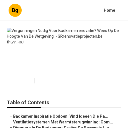
Bg
Home
Vergunningen Nodig Voor
Badkamerrenovatie? Wees Op De
Hoogte Van De Wetgeving. -
GRrenovatieprojecten.be
Published en
5 min read
Table of Contents
–
Badkamer Inspiratie Opdoen: Vind Ideeën Die Pa...
–
Ventilatiesystemen Met Warmteterugwinning: Com...
–
Dimmers In De Badkamer: Creëer De Gewenste Lic...